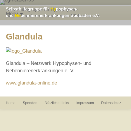
Selbsthilfegruppe für
Hy
pophysen-
Menü
und
Ne
bennierenerkrankungen Südbaden e.V.
Glandula
Glandula – Netzwerk Hypophysen- und
Nebennierenerkrankungen e. V.
www.glandula-online.de
Home
Spenden
Nützliche Links
Impressum
Datenschutz