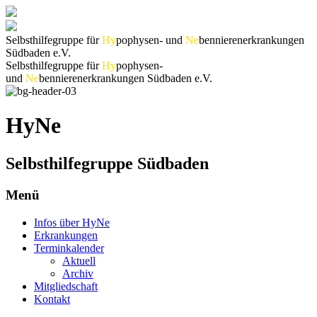
Selbsthilfegruppe für
Hy
pophysen- und
Ne
bennierenerkrankungen
Südbaden e.V.
Selbsthilfegruppe für
Hy
pophysen-
und
Ne
bennierenerkrankungen Südbaden e.V.
HyNe
Selbsthilfegruppe Südbaden
Menü
Infos über HyNe
Erkrankungen
Terminkalender
Aktuell
Archiv
Mitgliedschaft
Kontakt