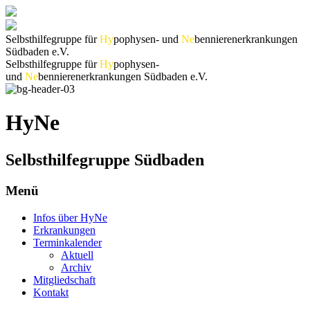
Selbsthilfegruppe für
Hy
pophysen- und
Ne
bennierenerkrankungen
Südbaden e.V.
Selbsthilfegruppe für
Hy
pophysen-
und
Ne
bennierenerkrankungen Südbaden e.V.
HyNe
Selbsthilfegruppe Südbaden
Menü
Infos über HyNe
Erkrankungen
Terminkalender
Aktuell
Archiv
Mitgliedschaft
Kontakt