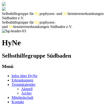
Selbsthilfegruppe für
Hy
pophysen- und
Ne
bennierenerkrankungen
Südbaden e.V.
Selbsthilfegruppe für
Hy
pophysen-
und
Ne
bennierenerkrankungen Südbaden e.V.
HyNe
Selbsthilfegruppe Südbaden
Menü
Infos über HyNe
Erkrankungen
Terminkalender
Aktuell
Archiv
Mitgliedschaft
Kontakt