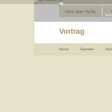
Infos über HyNe
Sel
Vortrag
Home
Spenden
Nütz