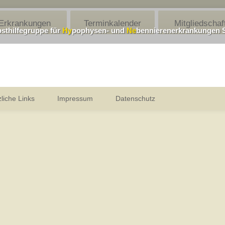
Erkrankungen
Terminkalender
Mitgliedschaf
bsthilfegruppe für
Hy
pophysen- und
Ne
bennierenerkrankungen 
liche Links
Impressum
Datenschutz