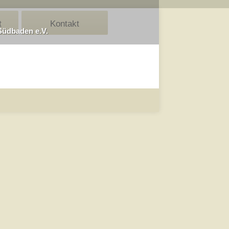
t
Kontakt
Südbaden e.V.